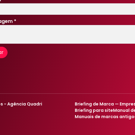
agem
*
ar
os - Agência Quadri
Briefing de Marca — Empres
Briefing para site
Manual de
Manuais de marcas antigo