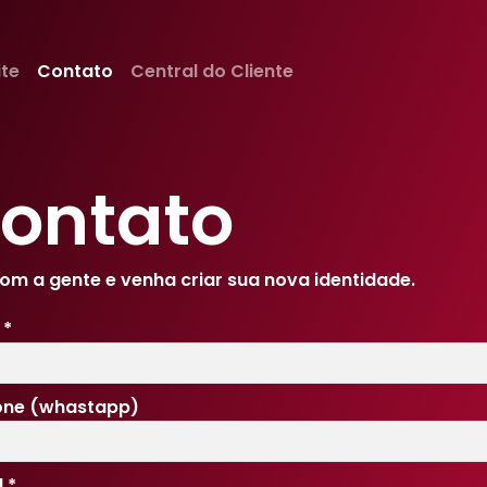
ite
Contato
Central do Cliente
ontato
com a gente e venha criar sua nova identidade.
e
*
one (whastapp)
l
*