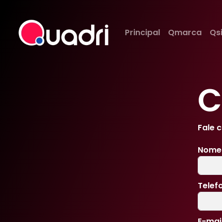
Principal
Qmarca
Qs
C
Fale 
Nom
Telef
E-mai